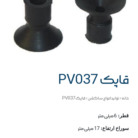
قاپک PV037
خانه
/
تولید انواع ساکشن
/ قاپک PV037
قطر:
6 میلی متر
سوراخ ارتفاع:
17 میلی متر