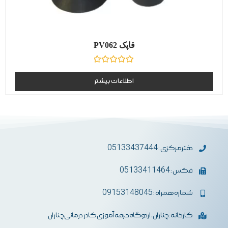
قاپک PV062
نمره
0
اطلاعات بیشتر
از
5
دفترمرکزی : 05133437444
فکس : 05133411464
شماره همراه : 09153148045
کارخانه: چناران، اردوگاه حرفه آموزی کادر درمانی چناران