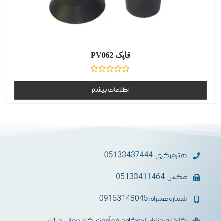
قاپک PV062
نمره
0
اطلاعات بیشتر
از
5
دفترمرکزی : 05133437444
فکس : 05133411464
شماره همراه : 09153148045
کارخانه: چناران، اردوگاه حرفه آموزی کادر درمانی چناران