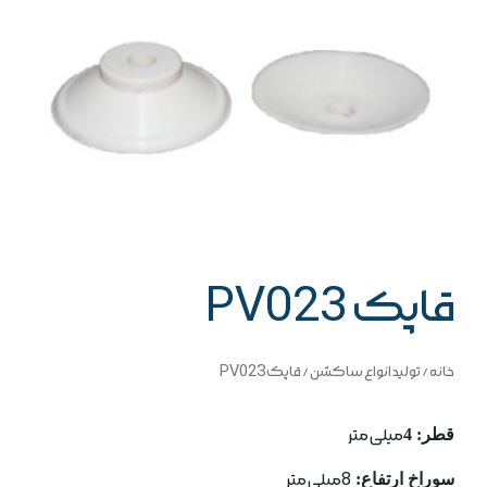
قاپک PV023
خانه
/
تولید انواع ساکشن
/ قاپک PV023
قطر: 4
میلی متر
سوراخ ارتفاع:
8میلی متر