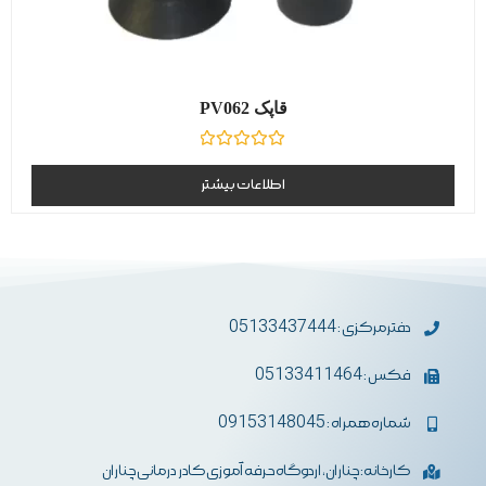
قاپک PV062
نمره
0
اطلاعات بیشتر
از
5
دفترمرکزی : 05133437444
فکس : 05133411464
شماره همراه : 09153148045
کارخانه: چناران، اردوگاه حرفه آموزی کادر درمانی چناران