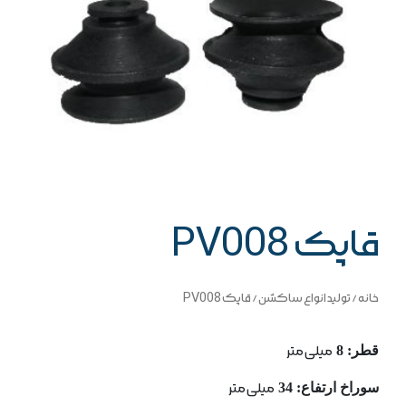
قاپک PV008
خانه
/
تولید انواع ساکشن
/ قاپک PV008
قطر: 8
میلی متر
سوراخ ارتفاع: 34
میلی متر