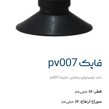
قاپک pv007
خانه
/
تولید انواع ساکشن
/ قاپک pv007
قطر: 10
میلی متر
سوراخ ارتفاع: 20
میلی متر