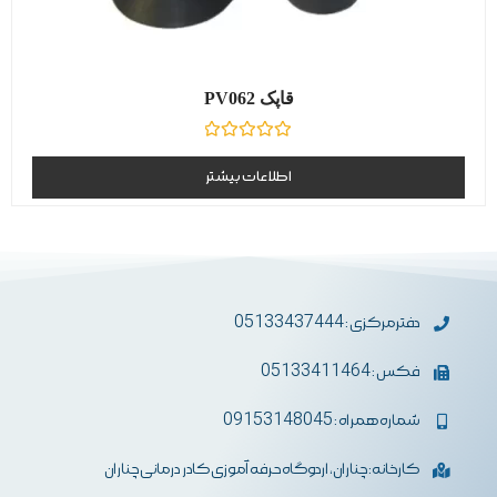
قاپک PV062
نمره
0
اطلاعات بیشتر
از
5
دفترمرکزی : 05133437444
فکس : 05133411464
شماره همراه : 09153148045
کارخانه: چناران، اردوگاه حرفه آموزی کادر درمانی چناران