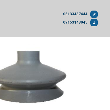
05133437444
09153148045