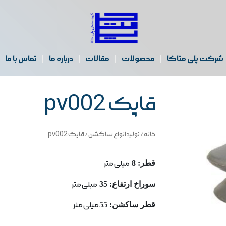
شرکت پلی متاکا
محصولات
مقالات
درباره ما
تماس با ما
قاپک pv002
خانه
/
تولید انواع ساکشن
/ قاپک pv002
قطر: 8
میلی متر
سوراخ ارتفاع: 35
میلی متر
قطر ساكشن: 55
میلی متر