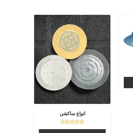
انواع ساکشن
نمره
0