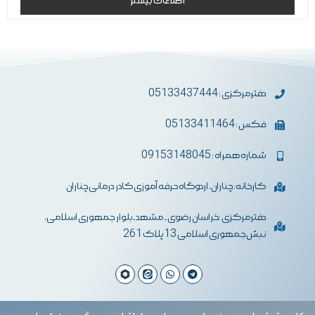
اطلاعات بیشتر
از
5
دفترمرکزی : 05133437444
فکس : 05133411464
شماره همراه : 09153148045
کارخانه: چناران، اردوگاه حرفه آموزی کادر درمانی چناران
دفترمرکزی :خراسان رضوی- مشهد-بلوار جمهوری اسلامی،
نبش جمهوری اسلامی 13 پلاک 261