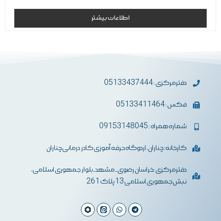
نمره
0
اطلاعات بیشتر
از
5
دفترمرکزی : 05133437444
فکس : 05133411464
شماره همراه : 09153148045
کارخانه: چناران، اردوگاه حرفه آموزی کادر درمانی چناران
دفترمرکزی :خراسان رضوی- مشهد-بلوار جمهوری اسلامی،
نبش جمهوری اسلامی 13 پلاک 261