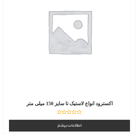
اکسترود انواع لاستیک تا سایز 150 میلی متر
نمره
0
اطلاعات بیشتر
از
5