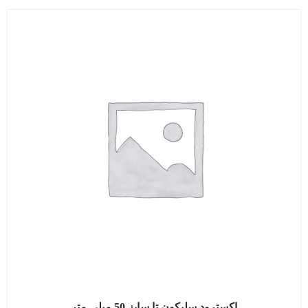
اکسترود سلیکون تا سایز 50 میلی متر