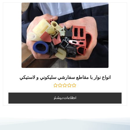
انواع نوار با مقاطع سفارشي سليكوني و لاستيكي
نمره
0
اطلاعات بیشتر
از
5