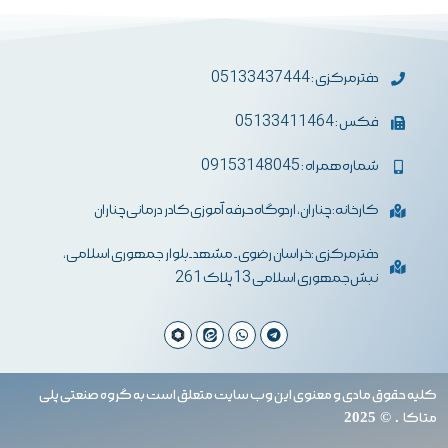
دفترمرکزی : 05133437444
فکس : 05133411464
شماره همراه : 09153148045
کارخانه: چناران، اردوگاه حرفه آموزی کادر درمانی چناران
دفترمرکزی :خراسان رضوی- مشهد-بلوار جمهوری اسلامی،
نبش جمهوری اسلامی 13 پلاک 261
کلیه حقوق مادی و معنوی این وب سایت متعلق است به گروه صنعتی پلی
متاکا
. © 2025