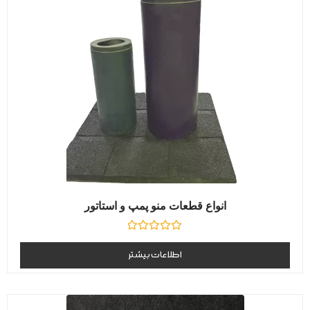
انواع قطعات منو پمپ و استاتور
نمره
0
اطلاعات بیشتر
از
5