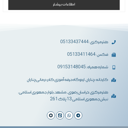
0
اطلاعات بیشتر
از
5
دفترمرکزی : 05133437444
فکس : 05133411464
شماره همراه : 09153148045
کارخانه: چناران، اردوگاه حرفه آموزی کادر درمانی چناران
دفترمرکزی :خراسان رضوی- مشهد-بلوار جمهوری اسلامی،
نبش جمهوری اسلامی 13 پلاک 261