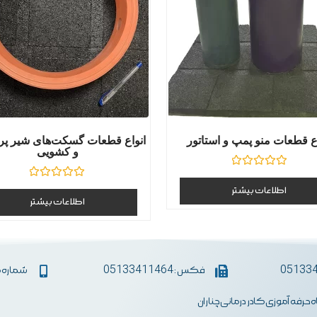
ع قطعات منو پمپ و استاتور
انواع قطعات گسکت‌های شیر پروا
و کشویی
نمره
0
نمره
اطلاعات بیشتر
از
0
اطلاعات بیشتر
5
از
5
فکس : 05133411464
شماره همراه :
اه حرفه آموزی کادر درمانی چناران