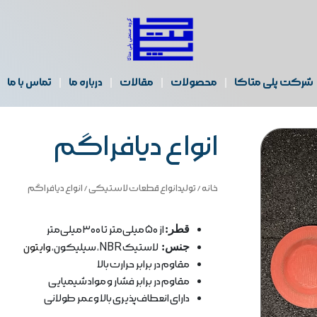
شرکت پلی متاکا
محصولات
مقالات
درباره ما
تماس با ما
انواع دیافراگم
خانه
/
تولیدانواع قطعات لاستیکی
/ انواع دیافراگم
قطر:
از ۵۰ میلی‌متر تا ۳۰۰ میلی‌متر
جنس:
لاستیک NBR،
سیلیکون،
وایتون
مقاوم در برابر حرارت بالا
مقاوم در برابر فشار و مواد شیمیایی
دارای انعطاف‌پذیری بالا و عمر طولانی