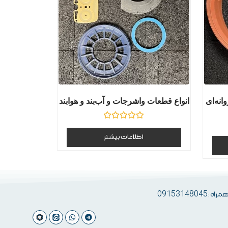
نه‌ای
انواع قطعات واشرجات و آب‌بند و هوابند
نمره
0
اطلاعات بیشتر
از
5
 09153148045