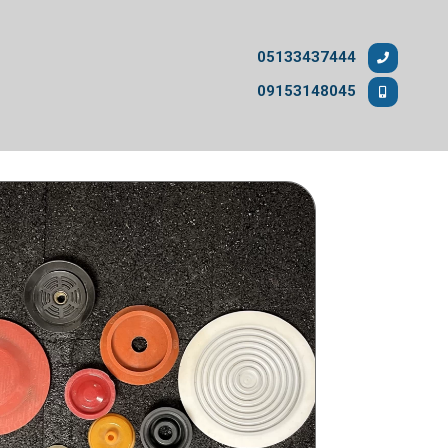
05133437444
09153148045