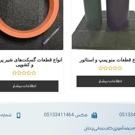
ع قطعات منو پمپ و استاتور
انواع قطعات گسکت‌های شیر پروا
و کشویی
نمره
0
نمره
اطلاعات بیشتر
از
0
اطلاعات بیشتر
5
از
5
فکس : 05133411464
شماره همراه :
اه حرفه آموزی کادر درمانی چناران