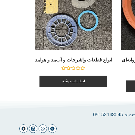
نه‌ای
انواع قطعات واشرجات و آب‌بند و هوابند
نمره
0
اطلاعات بیشتر
از
5
 09153148045