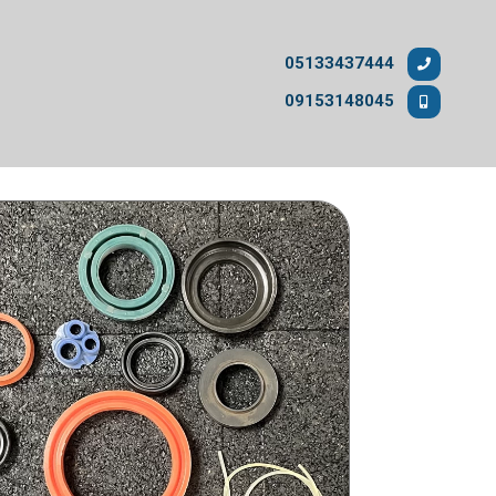
05133437444
09153148045