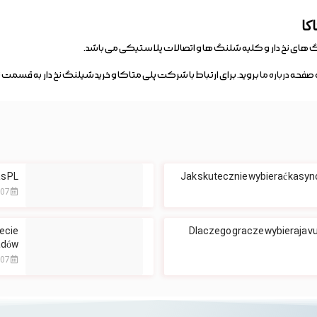
کا
های نخ دار و کلیه شلنگ ها و اتصالات پلاستیکی می باشد.
ه صفحه
درباره ما
بروید. برای ارتباط با شرکت پلی متاکا و خرید شیلنگ نخ دار به قسمت
ت
 PL?
Jak skutecznie wybierać kasyno
2026-08-07
iecie
Dlaczego gracze wybieraja vu
adów
2026-08-07