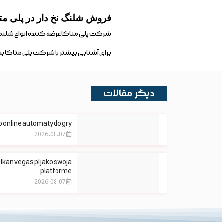
فروش شلنگ نخ دار در پلی متا
شرکت پلی متاکا عرضه کننده انواع شلنگ 
برای آشنایی بیشتر با شرکت پلی متاکا ب
دیگر مقالات
 online automaty do gry
2026-08-07
lkan vegas pl jako swoja
platforme
2026-08-07