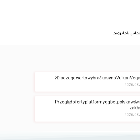
ماس باما
بروید.
Dlaczego warto wybrać kasyno Vulkan Vegas
Przegląd oferty platformy gg bet polska w św
zakł