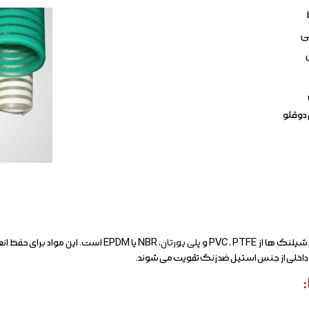
ی
دوقلو
 از PVC ، PTFE و
پلی یورتان
، NBR یا EPDM است. این مواد برای حفظ انعطاف پذیری
چ داخلی از جنس استیل ضد زنگ تقویت می شوند.