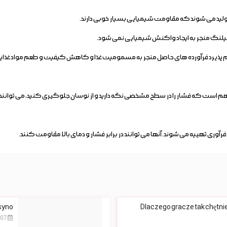
لید می شوند که مقاومت شیمیایی بسیار خوبی دارند.
شیلنگ منجر به ایجاد واکنش شیمیایی نمی شود.
 پذیرد فرآورده های حاصل منجر به مسمومیت غذا و کاهش کیفیت و طعم مواد غذای
هم است که فشار را در سطح مشخصی نگه دارید و از نوسان جلوگیری کنید، می توانند 
ری تهییه می شوند. آنها می توانند در برابر فشار و دمای بالا مقاومت کنند.
syno
Dlaczego gracze tak chętnie
2026-08-07