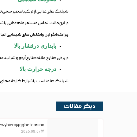
شیلنگ های غذایی از ترکیبات غیر سمی تو
در این حالت، تماس مستمر ماده غذایی با 
چرا که اگر این واکنش های شیمایی انجام
پایداری درفشار بالا
دربرخی صنایع مانند صنایع آبجو و شراب، م
درجه حرارت بالا
شیلنگ ها مناسب با شرایط کارخانه های فرآو
دیگر مقالات
 wybierają gg bet casino
2026-08-07