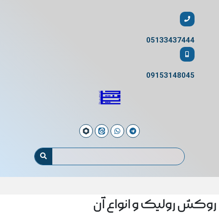
05133437444
09153148045
روکش رولیک و انواع آن