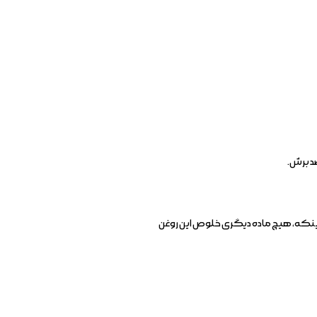
د برش.
اینکه، هیچ ماده دیگری خلوص این روغن