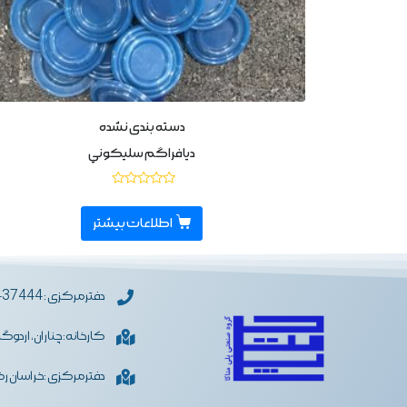
دسته بندی نشده
ديافراگم سليكوني
نمره
0
از
اطلاعات بیشتر
5
دفترمرکزی : 05133437444
کارخانه: چناران، اردوگ
دفترمرکزی :خراسان رضو