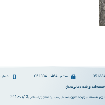
فکس : 05133411464
شماره همراه :
اه حرفه آموزی کادر درمانی چناران
ی- مشهد-بلوار جمهوری اسلامی، نبش جمهوری اسلامی 13 پلاک 261