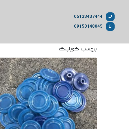
05133437444
09153148045
برچسب: کوپلینگ