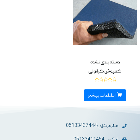
دسته بندی نشده
کفپوش گرانولی
نمره
0
از
اطلاعات بیشتر
5
دفترمرکزی : 05133437444
فکس : 05133411464