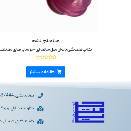
دسته بندی نشده
کاپ قاعدگی بانوان مدل ساقه ای – در سایز های مختلف
نمره
0
از
اطلاعات بیشتر
5
دفترمرکزی : 05133437444
کارخانه: چناران، اردوگ
دفترمرکزی :خراسان رضو