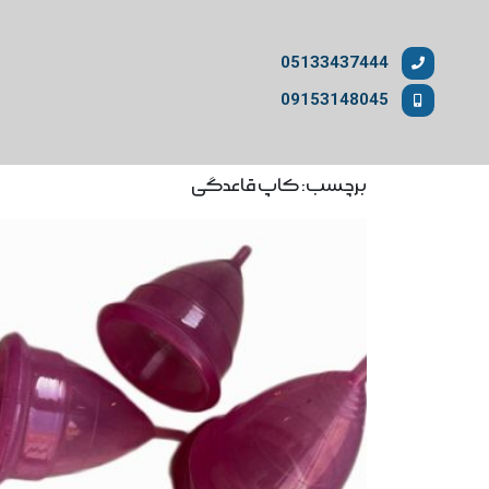
05133437444
09153148045
برچسب: کاپ قاعدگی