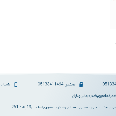
فکس : 05133411464
شماره همراه :
اه حرفه آموزی کادر درمانی چناران
ی- مشهد-بلوار جمهوری اسلامی، نبش جمهوری اسلامی 13 پلاک 261