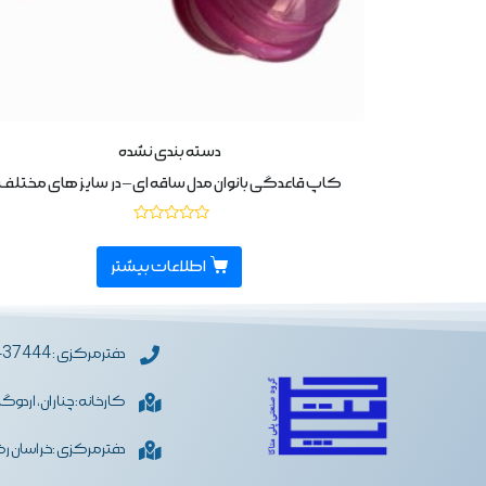
دسته بندی نشده
کاپ قاعدگی بانوان مدل ساقه ای – در سایز های مختلف
نمره
0
از
اطلاعات بیشتر
5
دفترمرکزی : 05133437444
کارخانه: چناران، اردوگ
دفترمرکزی :خراسان رضو