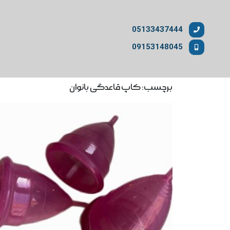
05133437444
09153148045
برچسب: کاپ قاعدگی بانوان