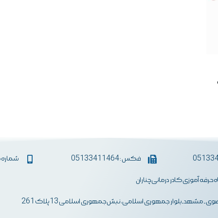
فکس : 05133411464
شماره همراه :
اه حرفه آموزی کادر درمانی چناران
ی- مشهد-بلوار جمهوری اسلامی، نبش جمهوری اسلامی 13 پلاک 261