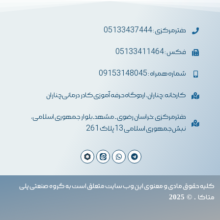
دفترمرکزی : 05133437444
فکس : 05133411464
شماره همراه : 09153148045
کارخانه: چناران، اردوگاه حرفه آموزی کادر درمانی چناران
دفترمرکزی :خراسان رضوی- مشهد-بلوار جمهوری اسلامی،
نبش جمهوری اسلامی 13 پلاک 261
کلیه حقوق مادی و معنوی این وب سایت متعلق است به گروه صنعتی پلی
متاکا
. © 2025