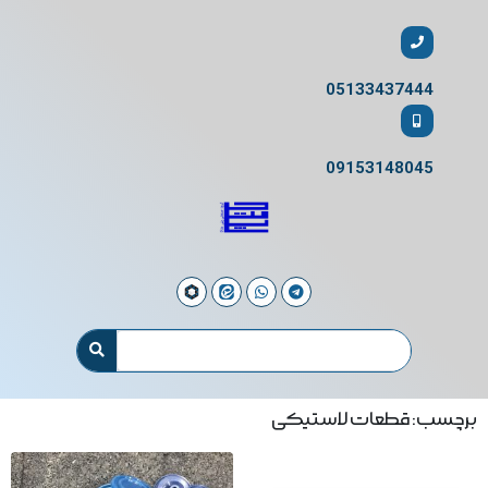
05133437444
09153148045
برچسب: قطعات لاستیکی