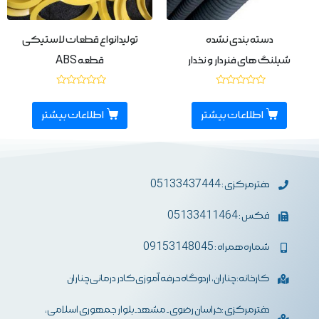
دسته بندی نشده
تولیدانواع قطعات لاستیکی
شیلنگ های فنردار و نخدار
قطعه ABS
نمره
نمره
0
0
از
از
اطلاعات بیشتر
اطلاعات بیشتر
5
5
دفترمرکزی : 05133437444
فکس : 05133411464
شماره همراه : 09153148045
کارخانه: چناران، اردوگاه حرفه آموزی کادر درمانی چناران
دفترمرکزی :خراسان رضوی- مشهد-بلوار جمهوری اسلامی،