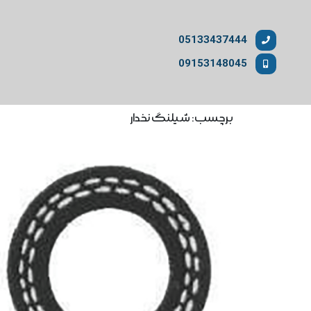
05133437444
09153148045
برچسب: شیلنگ نخدار