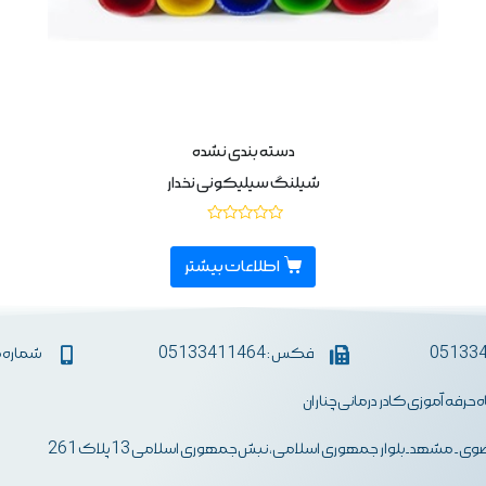
دسته بندی نشده
شیلنگ سیلیکونی نخدار
نمره
0
از
اطلاعات بیشتر
5
فکس : 05133411464
شماره همراه :
اه حرفه آموزی کادر درمانی چناران
ی- مشهد-بلوار جمهوری اسلامی، نبش جمهوری اسلامی 13 پلاک 261