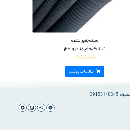
دسته بندی نشده
شیلنگ های فنردار و نخدار
نمره
0
از
اطلاعات بیشتر
5
 09153148045