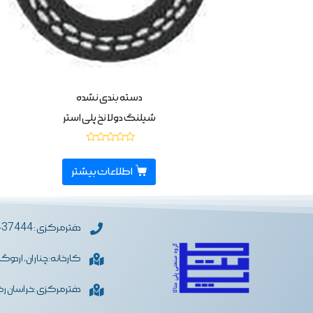
دسته بندی نشده
شیلنگ دولا نخ پلی استر
نمره
0
از
اطلاعات بیشتر
5
دفترمرکزی : 05133437444
کارخانه: چناران، اردوگ
دفترمرکزی :خراسان رضو