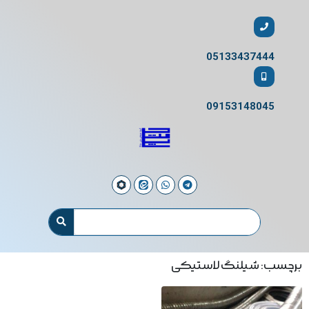
05133437444
09153148045
برچسب: شیلنگ لاستیکی