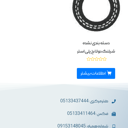
دسته بندی نشده
شیلنگ دولا نخ پلی استر
نمره
0
از
اطلاعات بیشتر
5
دفترمرکزی : 05133437444
فکس : 05133411464
شماره همراه : 09153148045