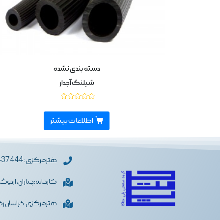
دسته بندی نشده
شیلنگ آجدار
نمره
0
از
اطلاعات بیشتر
5
دفترمرکزی : 05133437444
کارخانه: چناران، اردوگ
دفترمرکزی :خراسان رضو