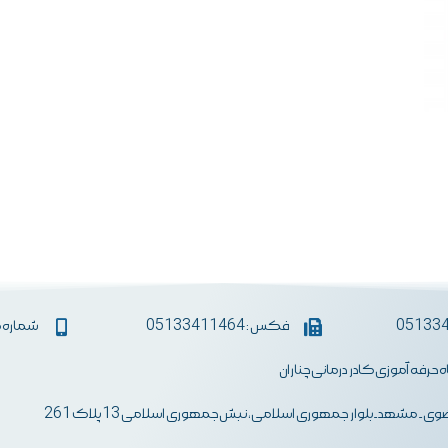
فکس : 05133411464
شماره همراه :
اه حرفه آموزی کادر درمانی چناران
ی- مشهد-بلوار جمهوری اسلامی، نبش جمهوری اسلامی 13 پلاک 261