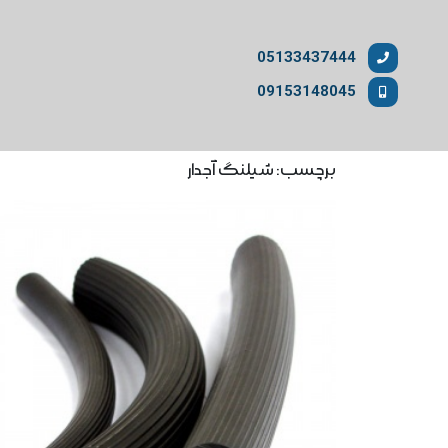
05133437444
09153148045
برچسب: شیلنگ آجدار