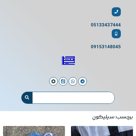
05133437444
09153148045
برچسب: سیلیکون