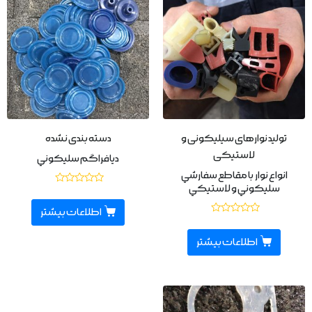
تولید نوارهای سیلیکونی و
دسته بندی نشده
لاستیکی
ديافراگم سليكوني
انواع نوار با مقاطع سفارشي
سليكوني و لاستيكي
نمره
0
از
اطلاعات بیشتر
5
نمره
0
از
اطلاعات بیشتر
5