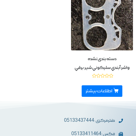
دسته بندی نشده
واشر آبندي سليكوني شير برقي
نمره
0
از
اطلاعات بیشتر
5
دفترمرکزی : 05133437444
فکس : 05133411464