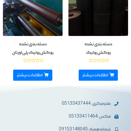
دسته بندی نشده
دسته بندی نشده
روکش رولیک
روکش رولیک پلی اورتان
نمره
نمره
0
0
از
از
اطلاعات بیشتر
اطلاعات بیشتر
5
5
دفترمرکزی : 05133437444
فکس : 05133411464
شماره همراه : 09153148045