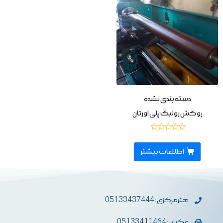
دسته بندی نشده
روکش رولیک پلی اورتان
نمره
0
از
اطلاعات بیشتر
5
دفترمرکزی : 05133437444
فکس : 05133411464