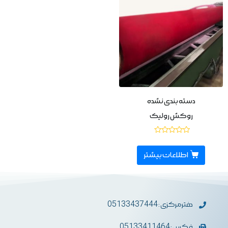
دسته بندی نشده
روکش رولیک
نمره
0
از
اطلاعات بیشتر
5
دفترمرکزی : 05133437444
فکس : 05133411464