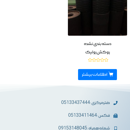
دسته بندی نشده
روکش رولیک
نمره
0
از
اطلاعات بیشتر
5
دفترمرکزی : 05133437444
فکس : 05133411464
شماره همراه : 09153148045