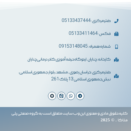
دفترمرکزی : 05133437444
فکس : 05133411464
شماره همراه : 09153148045
کارخانه: چناران، اردوگاه حرفه آموزی کادر درمانی چناران
دفترمرکزی :خراسان رضوی- مشهد-بلوار جمهوری اسلامی،
نبش جمهوری اسلامی 13 پلاک 261
کلیه حقوق مادی و معنوی این وب سایت متعلق است به گروه صنعتی پلی
متاکا
. © 2025